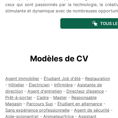
ceux qui sont passionnés par la technologie, la créativi
stimulante et dynamique avec de nombreuses opportunit
TOUS LE
Modèles de CV
Agent Immobilier
-
Étudiant Job d'été
-
Restauration
-
Hôtelier
-
Électricien
-
Infirmière
-
Asistante de
direction
-
Agent d'entretien
-
Directeur d’agence
-
Prêt-à-porter
-
Cadre
-
Master
-
Responsable
Magasin
-
Parcours Sup
-
Étudiant en alternance
-
Sans expérience professionnelle
-
Agent de sécurité
-
Aide-soignant(e)
-
Animateur/trice
-
Assistant