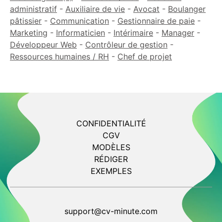
administratif
-
Auxiliaire de vie
-
Avocat
-
Boulanger
pâtissier
-
Communication
-
Gestionnaire de paie
-
Marketing
-
Informaticien
-
Intérimaire
-
Manager
-
Développeur Web
-
Contrôleur de gestion
-
Ressources humaines / RH
-
Chef de projet
CONFIDENTIALITÉ
CGV
MODÈLES
RÉDIGER
EXEMPLES
support@cv-minute.com